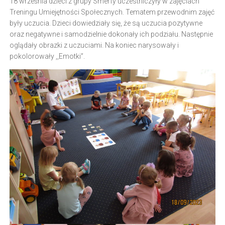
18 września dzieci z grupy Smerfy uczestniczyły w zajęciach
Treningu Umiejętności Społecznych. Tematem przewodnim zajęć
były uczucia. Dzieci dowiedziały się, że są uczucia pozytywne
oraz negatywne i samodzielnie dokonały ich podziału. Następnie
oglądały obrazki z uczuciami. Na koniec narysowały i
pokolorowały ,,Emotki”.