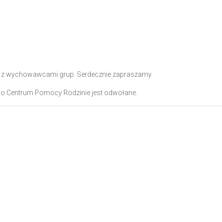
nia z wychowawcami grup. Serdecznie zapraszamy.
go Centrum Pomocy Rodzinie jest odwołane.