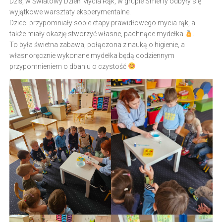
Dziś, w Światowy Dzień Mycia Rąk, w grupie Smerfy odbyły się
wyjątkowe warsztaty eksperymentalne.
Dzieci przypomniały sobie etapy prawidłowego mycia rąk, a
także miały okazję stworzyć własne, pachnące mydełka
.
To była świetna zabawa, połączona z nauką o higienie, a
własnoręcznie wykonane mydełka będą codziennym
przypomnieniem o dbaniu o czystość