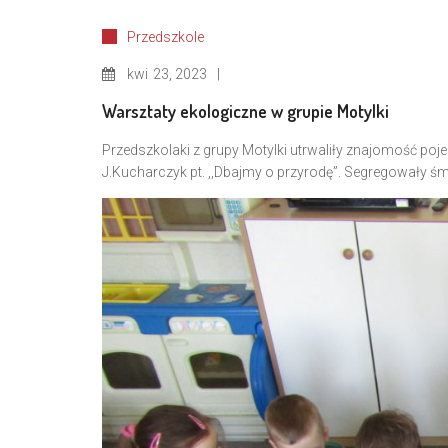
Przedszkole
kwi
23, 2023
Warsztaty ekologiczne w grupie Motylki
Przedszkolaki z grupy Motylki utrwaliły znajomość p
J.Kucharczyk pt. ,,Dbajmy o przyrodę”. Segregowały 