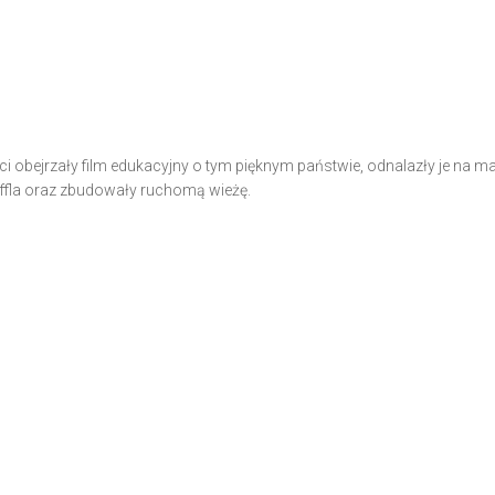
ci obejrzały film edukacyjny o tym pięknym państwie, odnalazły je na ma
iffla oraz zbudowały ruchomą wieżę.