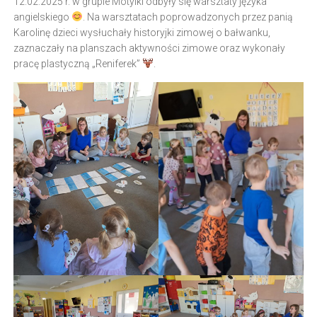
12.02.2025 r. w grupie Motylki odbyły się warsztaty języka
angielskiego
. Na warsztatach poprowadzonych przez panią
Karolinę dzieci wysłuchały historyjki zimowej o bałwanku,
zaznaczały na planszach aktywności zimowe oraz wykonały
pracę plastyczną „Reniferek”
.