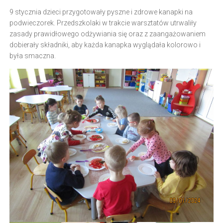
9 stycznia dzieci przygotowały pyszne i zdrowe kanapki na
podwieczorek. Przedszkolaki w trakcie warsztatów utrwaliły
zasady prawidłowego odżywiania się oraz z zaangażowaniem
dobierały składniki, aby każda kanapka wyglądała kolorowo i
była smaczna.