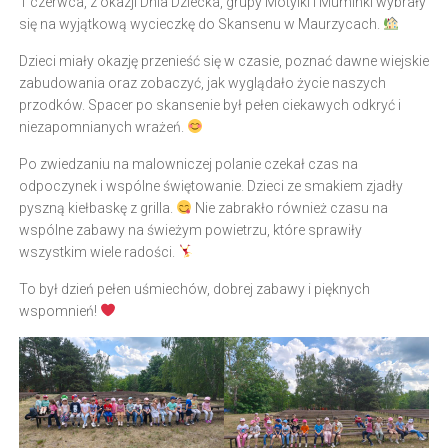
1 czerwca, z okazji Dnia Dziecka, grupy Motylki i Muminki wybrały
się na wyjątkową wycieczkę do Skansenu w Maurzycach.
Dzieci miały okazję przenieść się w czasie, poznać dawne wiejskie
zabudowania oraz zobaczyć, jak wyglądało życie naszych
przodków. Spacer po skansenie był pełen ciekawych odkryć i
niezapomnianych wrażeń.
Po zwiedzaniu na malowniczej polanie czekał czas na
odpoczynek i wspólne świętowanie. Dzieci ze smakiem zjadły
pyszną kiełbaskę z grilla.
Nie zabrakło również czasu na
wspólne zabawy na świeżym powietrzu, które sprawiły
wszystkim wiele radości.
To był dzień pełen uśmiechów, dobrej zabawy i pięknych
wspomnień!