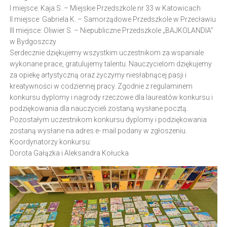
I miejsce: Kaja S. – Miejskie Przedszkole nr 33 w Katowicach
II miejsce: Gabriela K. – Samorządowe Przedszkole w Przecławiu
III miejsce: Oliwier S. – Niepubliczne Przedszkole „BAJKOLANDIA”
w Bydgoszczy
Serdecznie dziękujemy wszystkim uczestnikom za wspaniale
wykonane prace, gratulujemy talentu. Nauczycielom dziękujemy
za opiekę artystyczną oraz życzymy niesłabnącej pasji i
kreatywności w codziennej pracy. Zgodnie z regulaminem
konkursu dyplomy i nagrody rzeczowe dla laureatów konkursu i
podziękowania dla nauczycieli zostaną wysłane pocztą.
Pozostałym uczestnikom konkursu dyplomy i podziękowania
zostaną wysłane na adres e- mail podany w zgłoszeniu.
Koordynatorzy konkursu:
Dorota Gałązka i Aleksandra Kołucka