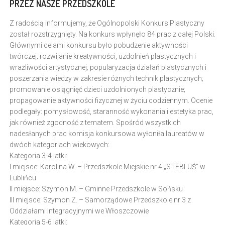
PRZEZ NASZE PRZEDSZKOLE
Z radością informujemy, że Ogólnopolski Konkurs Plastyczny
został rozstrzygnięty. Na konkurs wpłynęło 84 prac z całej Polski.
Głównymi celami konkursu było pobudzenie aktywności
twórczej; rozwijanie kreatywności, uzdolnień plastycznych i
wrażliwości artystycznej; popularyzacja działań plastycznych i
poszerzania wiedzy w zakresie różnych technik plastycznych;
promowanie osiągnięć dzieci uzdolnionych plastycznie;
propagowanie aktywności fizycznej w życiu codziennym. Ocenie
podlegały: pomysłowość, staranność wykonania i estetyka prac,
jak również zgodność z tematem. Spośród wszystkich
nadesłanych prac komisja konkursowa wyłoniła laureatów w
dwóch kategoriach wiekowych:
Kategoria 3-4 latki:
I miejsce: Karolina W. – Przedszkole Miejskie nr 4 „STEBLUŚ” w
Lublińcu
II miejsce: Szymon M. – Gminne Przedszkole w Sońsku
III miejsce: Szymon Z. – Samorządowe Przedszkole nr 3 z
Oddziałami Integracyjnymi we Włoszczowie
Kategoria 5-6 latki: