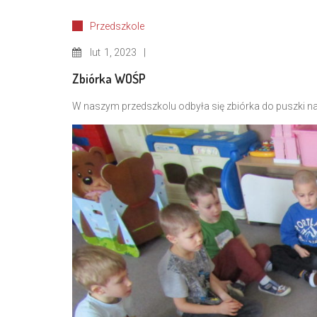
Przedszkole
lut
1, 2023
Zbiórka WOŚP
W naszym przedszkolu odbyła się zbiórka do puszki na