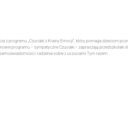
jęcia z programu „Czuciaki z Krainy Emocji”, który pomaga dzieciom poz
erowie programu – sympatyczne Czuciaki – zapraszają przedszkolaki 
samoświadomości i radzenia sobie z uczuciami.Tym razem...