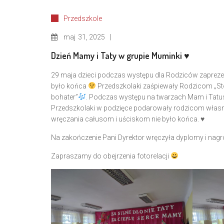
Przedszkole
maj
31, 2025
Dzień Mamy i Taty w grupie Muminki ♥️
29 maja dzieci podczas występu dla Rodziców zapreze
było końca
Przedszkolaki zaśpiewały Rodzicom „Sto l
bohater”
. Podczas występu na twarzach Mam i Tatu
Przedszkolaki w podzięce podarowały rodzicom własno
wręczania całusom i uściskom nie było końca.
♥️
Na zakończenie Pani Dyrektor wręczyła dyplomy i nag
Zapraszamy do obejrzenia fotorelacji