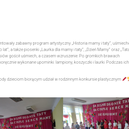
ntowały zabawny program artystyczny „Historia mamy i taty”, uśmiech
at”, a także piosenki „Laurka dla mamy i taty”, „Dzień Mamy” oraz „Tat
siów gościł uśmiech, a czasem wzruszenie. Po gromkich brawach
ręcznie wykonane upominki: lampiony, koszyczki i laurki. Podczas ich
rody dzieciom biorącym udział w rodzinnym konkursie plastycznym