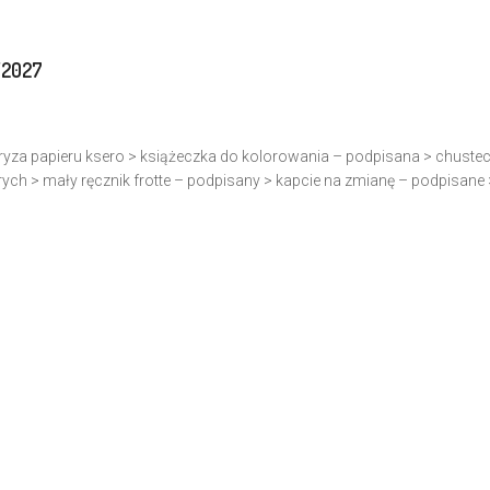
/2027
yza papieru ksero > książeczka do kolorowania – podpisana > chustec
rych > mały ręcznik frotte – podpisany > kapcie na zmianę – podpisane 